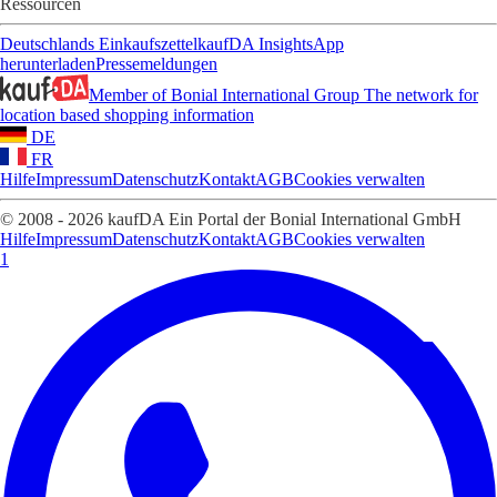
Ressourcen
Deutschlands Einkaufszettel
kaufDA Insights
App
herunterladen
Pressemeldungen
Member of Bonial International Group
The network for
location based shopping information
DE
FR
Hilfe
Impressum
Datenschutz
Kontakt
AGB
Cookies verwalten
© 2008 - 2026 kaufDA Ein Portal der Bonial International GmbH
Hilfe
Impressum
Datenschutz
Kontakt
AGB
Cookies verwalten
1