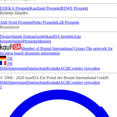
EDEKA Prospekt
Kaufland Prospekt
REWE Prospekt
Beliebte Händler
Aldi Nord Prospekt
Netto Prospekt
Lidl Prospekt
Ressourcen
Deutschlands Einkaufszettel
kaufDA Insights
App
herunterladen
Pressemeldungen
Member of Bonial International Group
The network for
location based shopping information
DE
FR
Hilfe
Impressum
Datenschutz
Kontakt
AGB
Cookies verwalten
© 2008 - 2026 kaufDA Ein Portal der Bonial International GmbH
Hilfe
Impressum
Datenschutz
Kontakt
AGB
Cookies verwalten
1