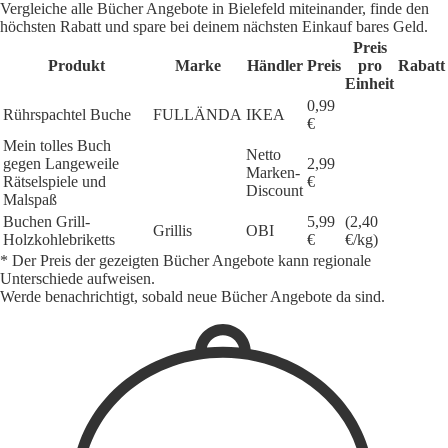
Vergleiche alle Bücher Angebote in Bielefeld miteinander, finde den
höchsten Rabatt und spare bei deinem nächsten Einkauf bares Geld.
Preis
Produkt
Marke
Händler
Preis
pro
Rabatt
Einheit
0,99
Rührspachtel Buche
FULLÄNDA
IKEA
€
Mein tolles Buch
Netto
gegen Langeweile
2,99
Marken-
Rätselspiele und
€
Discount
Malspaß
Buchen Grill-
5,99
(2,40
Grillis
OBI
Holzkohlebriketts
€
€/kg)
* Der Preis der gezeigten Bücher Angebote kann regionale
Unterschiede aufweisen.
Werde benachrichtigt, sobald neue Bücher Angebote da sind.
1