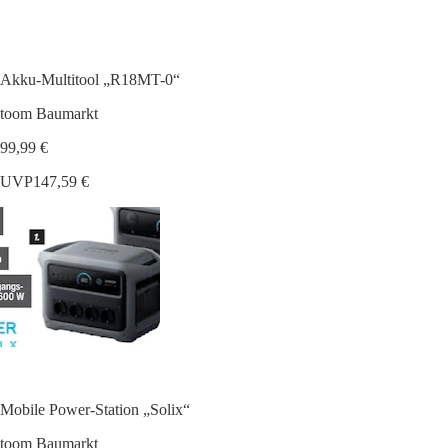
Akku-Multitool „R18MT-0“
toom Baumarkt
99,99 €
UVP
147,59 €
Mobile Power-Station „Solix“
toom Baumarkt