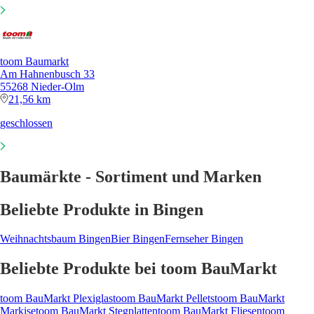
toom Baumarkt
Am Hahnenbusch 33
55268 Nieder-Olm
21,56 km
geschlossen
Baumärkte - Sortiment und Marken
Beliebte Produkte in Bingen
Weihnachtsbaum Bingen
Bier Bingen
Fernseher Bingen
Beliebte Produkte bei toom BauMarkt
toom BauMarkt Plexiglas
toom BauMarkt Pellets
toom BauMarkt
Markise
toom BauMarkt Stegplatten
toom BauMarkt Fliesen
toom