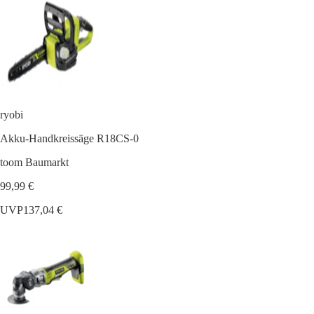
ryobi
Akku-Handkreissäge R18CS-0
toom Baumarkt
99,99 €
UVP
137,04 €