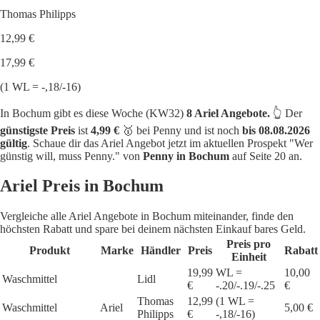
Thomas Philipps
12,99 €
17,99 €
(1 WL = -,18/-16)
In Bochum gibt es diese Woche (KW32)
8 Ariel Angebote.
👆 Der
günstigste Preis
ist
4,99 €
🥇 bei Penny und ist noch
bis 08.08.2026
gültig
. Schaue dir das Ariel Angebot jetzt im aktuellen Prospekt "Wer
günstig will, muss Penny." von
Penny in Bochum
auf Seite 20 an.
Ariel Preis in Bochum
Vergleiche alle Ariel Angebote in Bochum miteinander, finde den
höchsten Rabatt und spare bei deinem nächsten Einkauf bares Geld.
Preis pro
Produkt
Marke
Händler
Preis
Rabatt
Einheit
19,99
WL =
10,00
Waschmittel
Lidl
€
-.20/-.19/-.25
€
Thomas
12,99
(1 WL =
Waschmittel
Ariel
5,00 €
Philipps
€
-,18/-16)