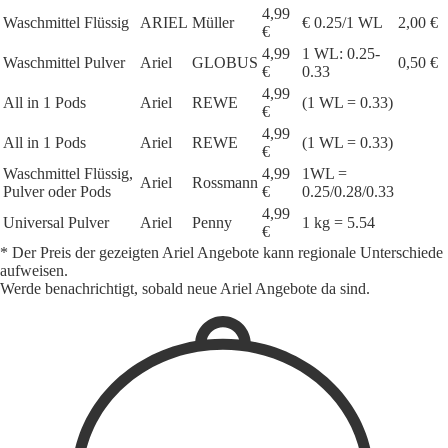
4,99
Waschmittel Flüssig
ARIEL
Müller
€ 0.25/1 WL
2,00 €
€
4,99
1 WL: 0.25-
Waschmittel Pulver
Ariel
GLOBUS
0,50 €
€
0.33
4,99
All in 1 Pods
Ariel
REWE
(1 WL = 0.33)
€
4,99
All in 1 Pods
Ariel
REWE
(1 WL = 0.33)
€
Waschmittel Flüssig,
4,99
1WL =
Ariel
Rossmann
Pulver oder Pods
€
0.25/0.28/0.33
4,99
Universal Pulver
Ariel
Penny
1 kg = 5.54
€
* Der Preis der gezeigten Ariel Angebote kann regionale Unterschiede
aufweisen.
Werde benachrichtigt, sobald neue Ariel Angebote da sind.
1