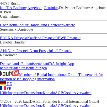
44787 Bochum
kaufDA Bochum
Angebote
Getränke
Dr. Pepper Bochum: Angebote
& Preis
Unternehmen
Über Bonial.de
Für Handel und Hersteller
Karriere
Supermarkt Angebote
EDEKA Prospekt
Kaufland Prospekt
REWE Prospekt
Beliebte Händler
Aldi Nord Prospekt
Netto Prospekt
Lidl Prospekt
Ressourcen
Deutschlands Einkaufszettel
kaufDA Insights
App
herunterladen
Pressemeldungen
Member of Bonial International Group
The network for
location based shopping information
DE
FR
Hilfe
Impressum
Datenschutz
Kontakt
AGB
Cookies verwalten
© 2008 - 2026 kaufDA Ein Portal der Bonial International GmbH
Hilfe
Impressum
Datenschutz
Kontakt
AGB
Cookies verwalten