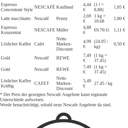
Espresso
4,44
(1 l =
NESCAFÉ
Kaufland
1,85 €
Concentrate Style
€
8.88)
2,69
1 kg =
Latte macchiatto
Nescafé
Penny
1,80 €
€
18.68
Espresso
4,88
NESCAFE
Müller
€9.76/1l
1,11 €
Konzentrat
€
Netto
4,99
(24.95 /
Löslicher Kaffee
Cafet
Marken-
0,50 €
€
kg)
Discount
7,49
(1 kg =
Gold
Nescafé
REWE
€
37.45)
7,49
(1 kg =
Gold
Nescafé
REWE
€
37.45)
Netto
Löslicher Kaffee
5,49
CAFET
Marken-
27.45 / kg
Kräftig
€
Discount
* Der Preis der gezeigten Nescafe Angebote kann regionale
Unterschiede aufweisen.
Werde benachrichtigt, sobald neue Nescafe Angebote da sind.
1