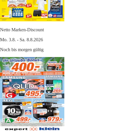
Netto Marken-Discount
Mo. 3.8. - Sa. 8.8.2026
Noch bis morgen gültig