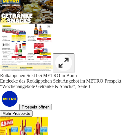
Rotkäppchen Sekt bei METRO in Bonn
Entdecke das Rotkäppchen Sekt Angebot im METRO Prospekt
"Wochenangebote Getränke & Snacks", Seite 1
Prospekt öffnen
Mehr Prospekte