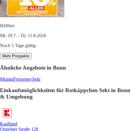
Höffner
Mi. 29.7. - Di. 11.8.2026
Noch 5 Tage gültig
Mehr Prospekte
Ähnliche Angebote in Bonn
Mumm
Freixenet-Sekt
Einkaufsmöglichkeiten für Rotkäppchen Sekt in Bonn
& Umgebung
Kaufland
Oppelner Straße 128