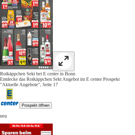
Rotkäppchen Sekt bei E center in Bonn
Entdecke das Rotkäppchen Sekt Angebot im E center Prospekt
"Aktuelle Angebote", Seite 17
Prospekt öffnen
neu