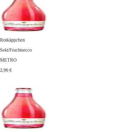
Rotkäppchen
Sekt/Fruchtsecco
METRO
2,96 €