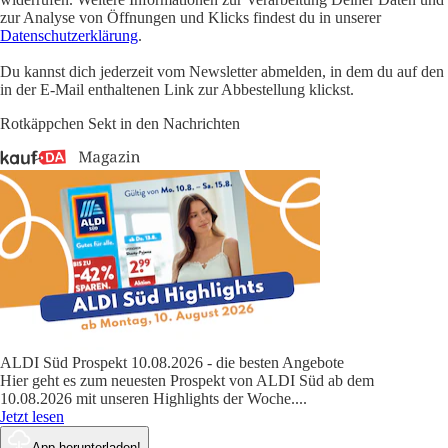
zur Analyse von Öffnungen und Klicks findest du in unserer
Datenschutzerklärung
.
Du kannst dich jederzeit vom Newsletter abmelden, in dem du auf den
in der E-Mail enthaltenen Link zur Abbestellung klickst.
Rotkäppchen Sekt in den Nachrichten
ALDI Süd Prospekt 10.08.2026 - die besten Angebote
Hier geht es zum neuesten Prospekt von ALDI Süd ab dem
10.08.2026 mit unseren Highlights der Woche.
...
Jetzt lesen
App herunterladen!