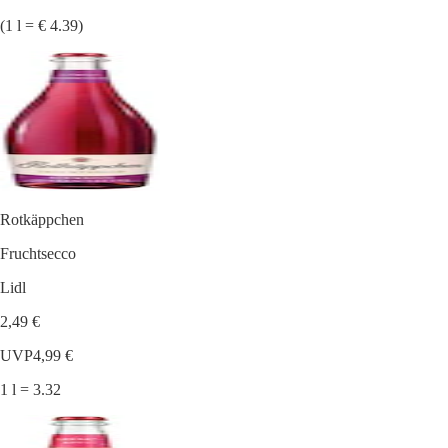
(1 l = € 4.39)
Rotkäppchen
Fruchtsecco
Lidl
2,49 €
UVP
4,99 €
1 l = 3.32