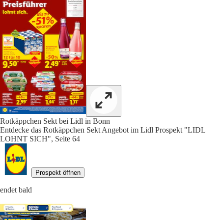
Rotkäppchen Sekt bei Lidl in Bonn
Entdecke das Rotkäppchen Sekt Angebot im Lidl Prospekt "LIDL
LOHNT SICH", Seite 64
Prospekt öffnen
endet bald