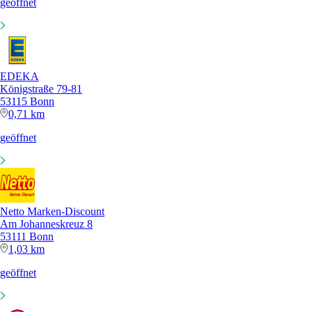
geöffnet
EDEKA
Königstraße 79-81
53115 Bonn
0,71 km
geöffnet
Netto Marken-Discount
Am Johanneskreuz 8
53111 Bonn
1,03 km
geöffnet