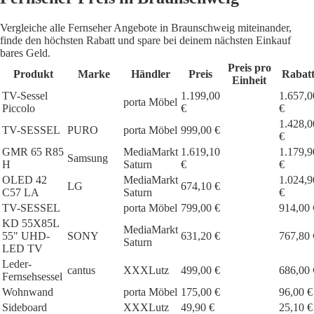
Vergleiche alle Fernseher Angebote in Braunschweig miteinander,
finde den höchsten Rabatt und spare bei deinem nächsten Einkauf
bares Geld.
Preis pro
Produkt
Marke
Händler
Preis
Rabat
Einheit
TV-Sessel
1.199,00
1.657,0
porta Möbel
Piccolo
€
€
1.428,0
TV-SESSEL
PURO
porta Möbel
999,00 €
€
GMR 65 R85
MediaMarkt
1.619,10
1.179,9
Samsung
H
Saturn
€
€
OLED 42
MediaMarkt
1.024,9
LG
674,10 €
C57 LA
Saturn
€
TV-SESSEL
porta Möbel
799,00 €
914,00 
KD 55X85L
MediaMarkt
55" UHD-
SONY
631,20 €
767,80 
Saturn
LED TV
Leder-
cantus
XXXLutz
499,00 €
686,00 
Fernsehsessel
Wohnwand
porta Möbel
175,00 €
96,00 €
Sideboard
XXXLutz
49,90 €
25,10 €