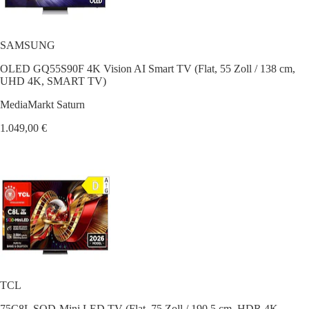
SAMSUNG
OLED GQ55S90F 4K Vision AI Smart TV (Flat, 55 Zoll / 138 cm,
UHD 4K, SMART TV)
MediaMarkt Saturn
1.049,00 €
TCL
75C8L SQD-Mini LED TV (Flat, 75 Zoll / 190,5 cm, HDR 4K,