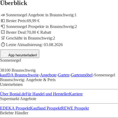
Überblick
📣 Sonnensegel Angebote in Braunschweig:
1
💶 Bester Preis:
69,99 €
📮 Sonnensegel Prospekte in Braunschweig:
2
💥 Bester Deal:
70,00 € Rabatt
🛒 Geschäfte in Braunschweig:
2
⏱️ Letzte Aktualisierung:
03.08.2026
App herunterladen!
Sonnensegel
38100 Braunschweig
kaufDA Braunschweig
Angebote
Garten
Gartenmöbel
Sonnensegel
Braunschweig: Angebote & Preis
Unternehmen
Über Bonial.de
Für Handel und Hersteller
Karriere
Supermarkt Angebote
EDEKA Prospekt
Kaufland Prospekt
REWE Prospekt
Beliebte Händler