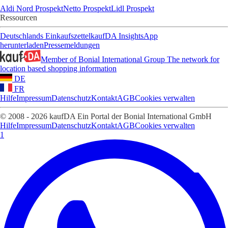
Aldi Nord Prospekt
Netto Prospekt
Lidl Prospekt
Ressourcen
Deutschlands Einkaufszettel
kaufDA Insights
App
herunterladen
Pressemeldungen
Member of Bonial International Group
The network for
location based shopping information
DE
FR
Hilfe
Impressum
Datenschutz
Kontakt
AGB
Cookies verwalten
© 2008 - 2026 kaufDA Ein Portal der Bonial International GmbH
Hilfe
Impressum
Datenschutz
Kontakt
AGB
Cookies verwalten
1