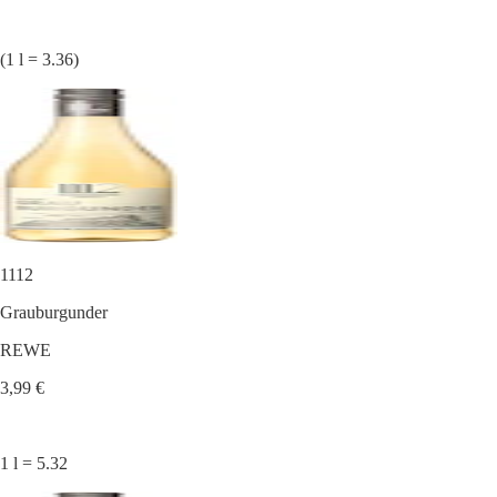
(1 l = 3.36)
1112
Grauburgunder
REWE
3,99 €
1 l = 5.32