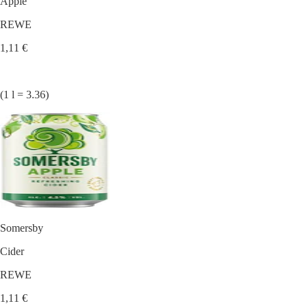
Apple
REWE
1,11 €
(1 l = 3.36)
Somersby
Cider
REWE
1,11 €