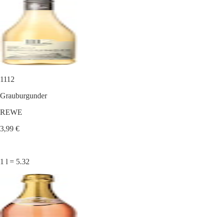
1112
Grauburgunder
REWE
3,99 €
1 l = 5.32