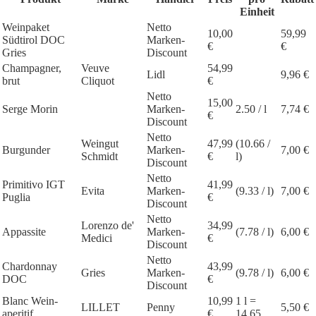
Einheit
Weinpaket
Netto
10,00
59,99
Südtirol DOC
Marken-
€
€
Gries
Discount
Champagner,
Veuve
54,99
Lidl
9,96 €
brut
Cliquot
€
Netto
15,00
Serge Morin
Marken-
2.50 / l
7,74 €
€
Discount
Netto
Weingut
47,99
(10.66 /
Burgunder
Marken-
7,00 €
Schmidt
€
l)
Discount
Netto
Primitivo IGT
41,99
Evita
Marken-
(9.33 / l)
7,00 €
Puglia
€
Discount
Netto
Lorenzo de'
34,99
Appassite
Marken-
(7.78 / l)
6,00 €
Medici
€
Discount
Netto
Chardonnay
43,99
Gries
Marken-
(9.78 / l)
6,00 €
DOC
€
Discount
Blanc Wein-
10,99
1 l =
LILLET
Penny
5,50 €
aperitif
€
14.65