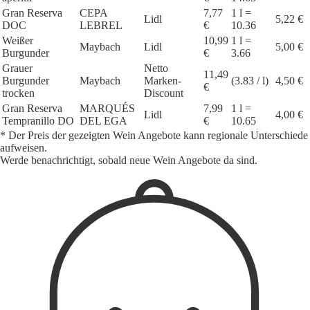
Gran Reserva
CEPA
7,77
1 l =
Lidl
5,22 €
DOC
LEBREL
€
10.36
Weißer
10,99
1 l =
Maybach
Lidl
5,00 €
Burgunder
€
3.66
Grauer
Netto
11,49
Burgunder
Maybach
Marken-
(3.83 / l)
4,50 €
€
trocken
Discount
Gran Reserva
MARQUÉS
7,99
1 l =
Lidl
4,00 €
Tempranillo DO
DEL EGA
€
10.65
* Der Preis der gezeigten Wein Angebote kann regionale Unterschiede
aufweisen.
Werde benachrichtigt, sobald neue Wein Angebote da sind.
1