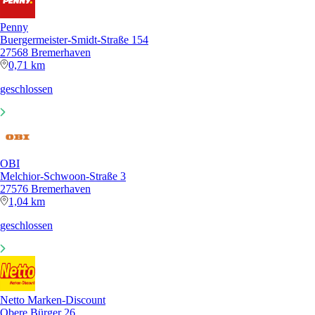
Penny
Buergermeister-Smidt-Straße 154
27568 Bremerhaven
0,71 km
geschlossen
OBI
Melchior-Schwoon-Straße 3
27576 Bremerhaven
1,04 km
geschlossen
Netto Marken-Discount
Obere Bürger 26