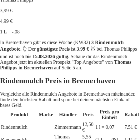
3,99 €
4,99 €
1 L = -,08
In Bremerhaven gibt es diese Woche (KW32)
3 Rindenmulch
Angebote.
👆 Der
günstigste Preis
ist
3,99 €
🥇 bei Thomas Philipps
und ist noch
bis 15.08.2026 gültig
. Schaue dir das Rindenmulch
Angebot jetzt im aktuellen Prospekt "Top Angebote" von
Thomas
Philipps in Bremerhaven
auf Seite 5 an.
Rindenmulch Preis in Bremerhaven
Vergleiche alle Rindenmulch Angebote in Bremerhaven miteinander,
finde den höchsten Rabatt und spare bei deinem nächsten Einkauf
bares Geld.
Preis pro
Produkt
Marke
Händler
Preis
Rabatt
Einheit
12,50
Rindenmulch
Zimmermann
1 l = 0,07
7,51 €
€
Thomas
5,55
Rindenmulch
(1 L = -,08)
1,11 €