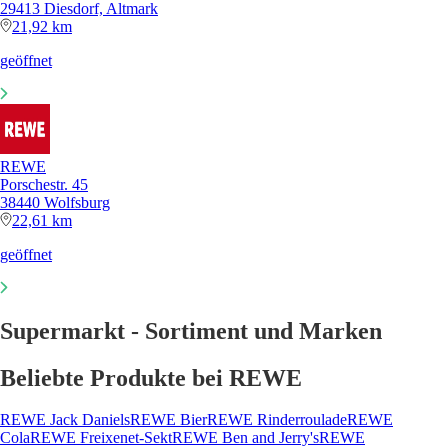
29413 Diesdorf, Altmark
21,92 km
geöffnet
REWE
Porschestr. 45
38440 Wolfsburg
22,61 km
geöffnet
Supermarkt - Sortiment und Marken
Beliebte Produkte bei REWE
REWE Jack Daniels
REWE Bier
REWE Rinderroulade
REWE
Cola
REWE Freixenet-Sekt
REWE Ben and Jerry's
REWE