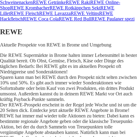
Schweinenacken
REWE Getränke
REWE Raki
REWE Online-
Shop
REWE Krombacher
REWE Rotkäppchen Sekt
REWE
Lillet
REWE Fleisch
REWE Lavazza
REWE Veltins
REWE
Hackfleisch
REWE Coca Cola
REWE Red Bull
REWE Paulaner spezi
REWE
Aktuelle Prospekte von REWE in Brome und Umgebung
Die REWE Supermärkte in Brome halten immer Lebensmittel in bester
Qualität bereit. Ob Obst, Gemüse, Fleisch, Käse oder Dinge des
täglichen Bedarfs: Bei REWE gibt es im aktuellen Prospekt oft
Niedrigpreise und Sonderaktionen!
Sparen kann man bei REWE durch den Prospekt nicht selten zwischen
10% und 50%. Es gibt auch immer wieder Sonderaktionen wie
Sofortrabatte oder beim Kauf von zwei Produkten, ein drittes Produkt
umsonst. Außerdem kannst du in deinem REWE Markt vor Ort auch
kräftig Payback-Punkte sammeln.
Der REWE-Prospekt erscheint in der Regel jede Woche und ist um die
20 Seiten dick. Entdecke jetzt aktuelle REWE Angebote in Brome!
REWE hat immer mal wieder tolle Aktionen zu bieten: Dabei kann es
bestimmte regionale Angebote geben oder die klassische Treuepunkt-
Aktion, bei der du durch Sammeln von Treuepunkten tolle
vergünstigte Angebote abstauben kannst. Natürlich kann man bei