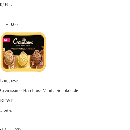
0,99 €
1 l = 0.66
Langnese
Cremissimo Haselnuss Vanilla Schokolade
REWE
1,59 €
(1 l = 1.22)