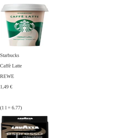
Starbucks
Caffè Latte
REWE
1,49 €
(1 l = 6.77)