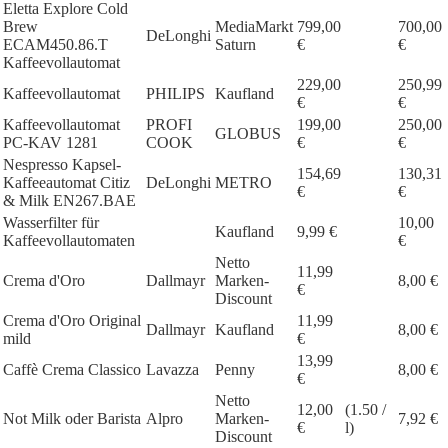
Eletta Explore Cold
Brew
MediaMarkt
799,00
700,00
DeLonghi
ECAM450.86.T
Saturn
€
€
Kaffeevollautomat
229,00
250,99
Kaffeevollautomat
PHILIPS
Kaufland
€
€
Kaffeevollautomat
PROFI
199,00
250,00
GLOBUS
PC-KAV 1281
COOK
€
€
Nespresso Kapsel-
154,69
130,31
Kaffeeautomat Citiz
DeLonghi
METRO
€
€
& Milk EN267.BAE
Wasserfilter für
10,00
Kaufland
9,99 €
Kaffeevollautomaten
€
Netto
11,99
Crema d'Oro
Dallmayr
Marken-
8,00 €
€
Discount
Crema d'Oro Original
11,99
Dallmayr
Kaufland
8,00 €
mild
€
13,99
Caffè Crema Classico
Lavazza
Penny
8,00 €
€
Netto
12,00
(1.50 /
Not Milk oder Barista
Alpro
Marken-
7,92 €
€
l)
Discount