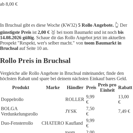
ab 8,00 €
In Bruchsal gibt es diese Woche (KW32)
5 Rollo Angebote.
👆 Der
günstigste Preis
ist
2,00 €
🥇 bei toom Baumarkt und ist noch
bis
14.08.2026 gültig
. Schaue dir das Rollo Angebot jetzt im aktuellen
Prospekt "Respekt, wer's selber macht." von
toom Baumarkt in
Bruchsal
auf Seite 10 an.
Rollo Preis in Bruchsal
Vergleiche alle Rollo Angebote in Bruchsal miteinander, finde den
höchsten Rabatt und spare bei deinem nächsten Einkauf bares Geld.
Preis pro
Produkt
Marke
Händler
Preis
Rabatt
Einheit
9,99
13,00
Doppelrollo
ROLLER
€
€
BOLGA
7,50
JYSK
7,49 €
Verdunkelungsrollo
€
9,99
Duo-Fensterrollo
CHATERO
Kaufland
€
toom
2,00