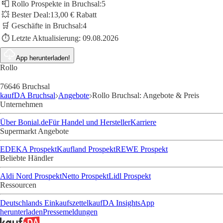
📮 Rollo Prospekte in Bruchsal:
5
💥 Bester Deal:
13,00 € Rabatt
🛒 Geschäfte in Bruchsal:
4
⏱️ Letzte Aktualisierung:
09.08.2026
App herunterladen!
Rollo
76646 Bruchsal
kaufDA Bruchsal
Angebote
Rollo Bruchsal: Angebote & Preis
Unternehmen
Über Bonial.de
Für Handel und Hersteller
Karriere
Supermarkt Angebote
EDEKA Prospekt
Kaufland Prospekt
REWE Prospekt
Beliebte Händler
Aldi Nord Prospekt
Netto Prospekt
Lidl Prospekt
Ressourcen
Deutschlands Einkaufszettel
kaufDA Insights
App
herunterladen
Pressemeldungen