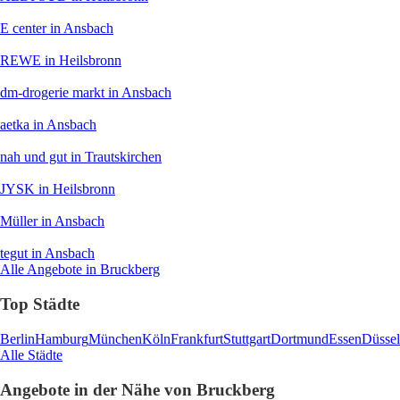
E center
in Ansbach
REWE
in Heilsbronn
dm-drogerie markt
in Ansbach
aetka
in Ansbach
nah und gut
in Trautskirchen
JYSK
in Heilsbronn
Müller
in Ansbach
tegut
in Ansbach
Alle Angebote in Bruckberg
Top Städte
Berlin
Hamburg
München
Köln
Frankfurt
Stuttgart
Dortmund
Essen
Düssel
Alle Städte
Angebote in der Nähe von Bruckberg