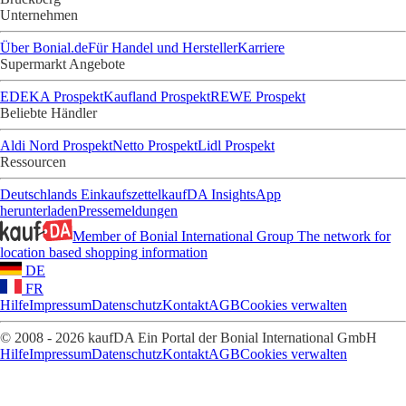
Unternehmen
Über Bonial.de
Für Handel und Hersteller
Karriere
Supermarkt Angebote
EDEKA Prospekt
Kaufland Prospekt
REWE Prospekt
Beliebte Händler
Aldi Nord Prospekt
Netto Prospekt
Lidl Prospekt
Ressourcen
Deutschlands Einkaufszettel
kaufDA Insights
App
herunterladen
Pressemeldungen
Member of Bonial International Group
The network for
location based shopping information
DE
FR
Hilfe
Impressum
Datenschutz
Kontakt
AGB
Cookies verwalten
© 2008 - 2026 kaufDA Ein Portal der Bonial International GmbH
Hilfe
Impressum
Datenschutz
Kontakt
AGB
Cookies verwalten