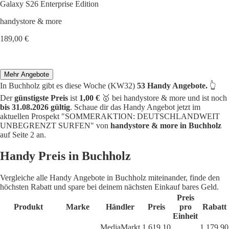
Galaxy S26 Enterprise Edition
handystore & more
189,00 €
Mehr Angebote
In Buchholz gibt es diese Woche (KW32)
53 Handy Angebote.
👆
Der
günstigste Preis
ist
1,00 €
🥇 bei handystore & more und ist noch
bis 31.08.2026 gültig
. Schaue dir das Handy Angebot jetzt im
aktuellen Prospekt "SOMMERAKTION: DEUTSCHLANDWEIT
UNBEGRENZT SURFEN" von
handystore & more in Buchholz
auf Seite 2 an.
Handy Preis in Buchholz
Vergleiche alle Handy Angebote in Buchholz miteinander, finde den
höchsten Rabatt und spare bei deinem nächsten Einkauf bares Geld.
Preis
Produkt
Marke
Händler
Preis
pro
Rabatt
Einheit
MediaMarkt
1.619,10
1.179,90