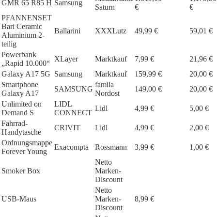
GMR 65 R85 H
Samsung
Saturn
€
€
PFANNENSET
Bari Ceramic
Ballarini
XXXLutz
49,99 €
59,01 €
Aluminium 2-
teilig
Powerbank
XLayer
Marktkauf
7,99 €
21,96 €
„Rapid 10.000“
Galaxy A17 5G
Samsung
Marktkauf
159,99 €
20,00 €
Smartphone
famila
SAMSUNG
149,00 €
20,00 €
Galaxy A17
Nordost
Unlimited on
LIDL
Lidl
4,99 €
5,00 €
Demand S
CONNECT
Fahrrad-
CRIVIT
Lidl
4,99 €
2,00 €
Handytasche
Ordnungsmappe
Exacompta
Rossmann
3,99 €
1,00 €
Forever Young
Netto
Smoker Box
Marken-
Discount
Netto
USB-Maus
Marken-
8,99 €
Discount