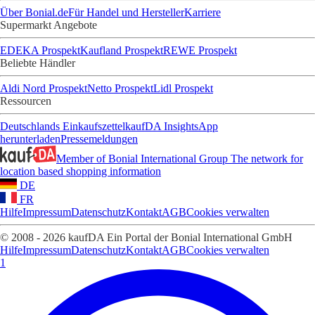
Über Bonial.de
Für Handel und Hersteller
Karriere
Supermarkt Angebote
EDEKA Prospekt
Kaufland Prospekt
REWE Prospekt
Beliebte Händler
Aldi Nord Prospekt
Netto Prospekt
Lidl Prospekt
Ressourcen
Deutschlands Einkaufszettel
kaufDA Insights
App
herunterladen
Pressemeldungen
Member of Bonial International Group
The network for
location based shopping information
DE
FR
Hilfe
Impressum
Datenschutz
Kontakt
AGB
Cookies verwalten
© 2008 - 2026 kaufDA Ein Portal der Bonial International GmbH
Hilfe
Impressum
Datenschutz
Kontakt
AGB
Cookies verwalten
1