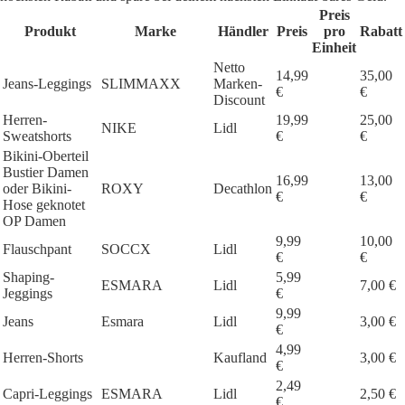
Preis
Produkt
Marke
Händler
Preis
pro
Rabatt
Einheit
Netto
14,99
35,00
Jeans-Leggings
SLIMMAXX
Marken-
€
€
Discount
Herren-
19,99
25,00
NIKE
Lidl
Sweatshorts
€
€
Bikini-Oberteil
Bustier Damen
16,99
13,00
oder Bikini-
ROXY
Decathlon
€
€
Hose geknotet
OP Damen
9,99
10,00
Flauschpant
SOCCX
Lidl
€
€
Shaping-
5,99
ESMARA
Lidl
7,00 €
Jeggings
€
9,99
Jeans
Esmara
Lidl
3,00 €
€
4,99
Herren-Shorts
Kaufland
3,00 €
€
2,49
Capri-Leggings
ESMARA
Lidl
2,50 €
€