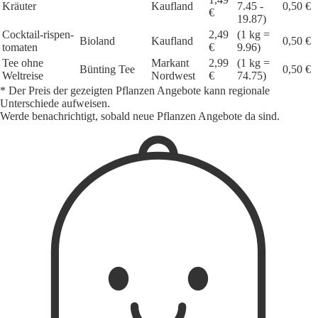
Kräuter
Kaufland
7.45 -
0,50 €
€
19.87)
Cocktail-rispen-
2,49
(1 kg =
Bioland
Kaufland
0,50 €
tomaten
€
9.96)
Tee ohne
Markant
2,99
(1 kg =
Bünting Tee
0,50 €
Weltreise
Nordwest
€
74.75)
* Der Preis der gezeigten Pflanzen Angebote kann regionale
Unterschiede aufweisen.
Werde benachrichtigt, sobald neue Pflanzen Angebote da sind.
1