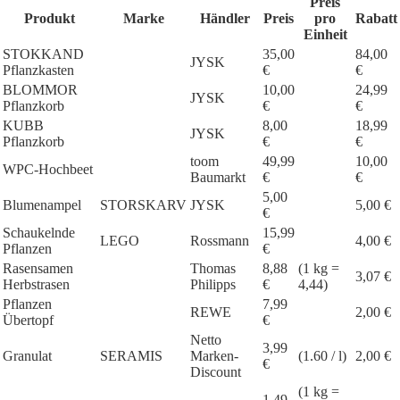
Preis
Produkt
Marke
Händler
Preis
pro
Rabatt
Einheit
STOKKAND
35,00
84,00
JYSK
Pflanzkasten
€
€
BLOMMOR
10,00
24,99
JYSK
Pflanzkorb
€
€
KUBB
8,00
18,99
JYSK
Pflanzkorb
€
€
toom
49,99
10,00
WPC-Hochbeet
Baumarkt
€
€
5,00
Blumenampel
STORSKARV
JYSK
5,00 €
€
Schaukelnde
15,99
LEGO
Rossmann
4,00 €
Pflanzen
€
Rasensamen
Thomas
8,88
(1 kg =
3,07 €
Herbstrasen
Philipps
€
4,44)
Pflanzen
7,99
REWE
2,00 €
Übertopf
€
Netto
3,99
Granulat
SERAMIS
Marken-
(1.60 / l)
2,00 €
€
Discount
(1 kg =
1,49