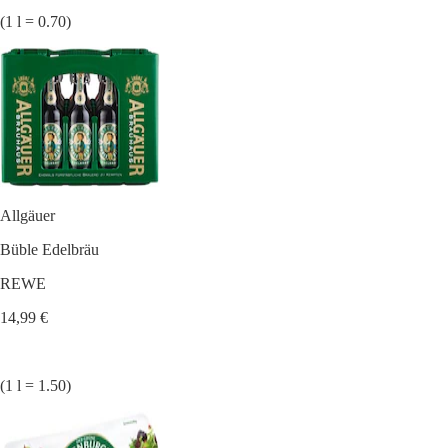
(1 l = 0.70)
Allgäuer
Büble Edelbräu
REWE
14,99 €
(1 l = 1.50)