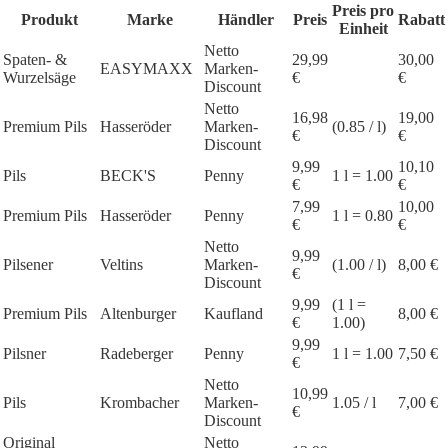
Preis pro
Produkt
Marke
Händler
Preis
Rabatt
Einheit
Netto
Spaten- &
29,99
30,00
EASYMAXX
Marken-
Wurzelsäge
€
€
Discount
Netto
16,98
19,00
Premium Pils
Hasseröder
Marken-
(0.85 / l)
€
€
Discount
9,99
10,10
Pils
BECK'S
Penny
1 l = 1.00
€
€
7,99
10,00
Premium Pils
Hasseröder
Penny
1 l = 0.80
€
€
Netto
9,99
Pilsener
Veltins
Marken-
(1.00 / l)
8,00 €
€
Discount
9,99
(1 l =
Premium Pils
Altenburger
Kaufland
8,00 €
€
1.00)
9,99
Pilsner
Radeberger
Penny
1 l = 1.00
7,50 €
€
Netto
10,99
Pils
Krombacher
Marken-
1.05 / l
7,00 €
€
Discount
Original
Netto