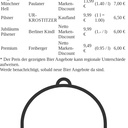
13,99
Münchner
Paulaner
Marken-
(1.40 / l)
7,00 €
€
Hell
Discount
UR-
9,99
(1 l =
Pilsner
Kaufland
6,50 €
KROSTITZER
€
1.00)
Netto
Jubiläums
9,99
Berliner Kindl
Marken-
(1.- / l)
6,00 €
Pilsener
€
Discount
Netto
9,49
Premium
Freiberger
Marken-
(0.95 / l)
6,00 €
€
Discount
* Der Preis der gezeigten Bier Angebote kann regionale Unterschiede
aufweisen.
Werde benachrichtigt, sobald neue Bier Angebote da sind.
1