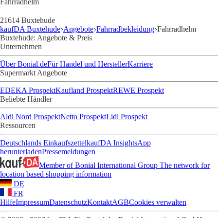
Fahrradhelm
21614 Buxtehude
kaufDA Buxtehude
Angebote
Fahrradbekleidung
Fahrradhelm
Buxtehude: Angebote & Preis
Unternehmen
Über Bonial.de
Für Handel und Hersteller
Karriere
Supermarkt Angebote
EDEKA Prospekt
Kaufland Prospekt
REWE Prospekt
Beliebte Händler
Aldi Nord Prospekt
Netto Prospekt
Lidl Prospekt
Ressourcen
Deutschlands Einkaufszettel
kaufDA Insights
App
herunterladen
Pressemeldungen
Member of Bonial International Group
The network for
location based shopping information
DE
FR
Hilfe
Impressum
Datenschutz
Kontakt
AGB
Cookies verwalten