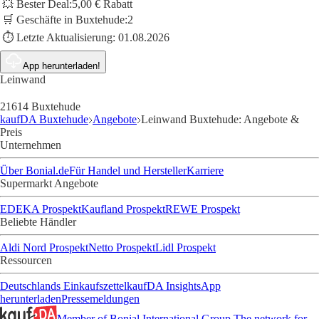
💥 Bester Deal:
5,00 € Rabatt
🛒 Geschäfte in Buxtehude:
2
⏱️ Letzte Aktualisierung:
01.08.2026
App herunterladen!
Leinwand
21614 Buxtehude
kaufDA Buxtehude
Angebote
Leinwand Buxtehude: Angebote &
Preis
Unternehmen
Über Bonial.de
Für Handel und Hersteller
Karriere
Supermarkt Angebote
EDEKA Prospekt
Kaufland Prospekt
REWE Prospekt
Beliebte Händler
Aldi Nord Prospekt
Netto Prospekt
Lidl Prospekt
Ressourcen
Deutschlands Einkaufszettel
kaufDA Insights
App
herunterladen
Pressemeldungen
Member of Bonial International Group
The network for