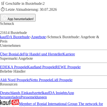
🛒 Geschäfte in Buxtehude:
2
⏱️ Letzte Aktualisierung:
30.07.2026
App herunterladen!
Schmuck
21614 Buxtehude
kaufDA Buxtehude
Angebote
Schmuck Buxtehude: Angebote &
Preis
Unternehmen
Über Bonial.de
Für Handel und Hersteller
Karriere
Supermarkt Angebote
EDEKA Prospekt
Kaufland Prospekt
REWE Prospekt
Beliebte Händler
Aldi Nord Prospekt
Netto Prospekt
Lidl Prospekt
Ressourcen
Deutschlands Einkaufszettel
kaufDA Insights
App
herunterladen
Pressemeldungen
Member of Bonial International Group
The network for