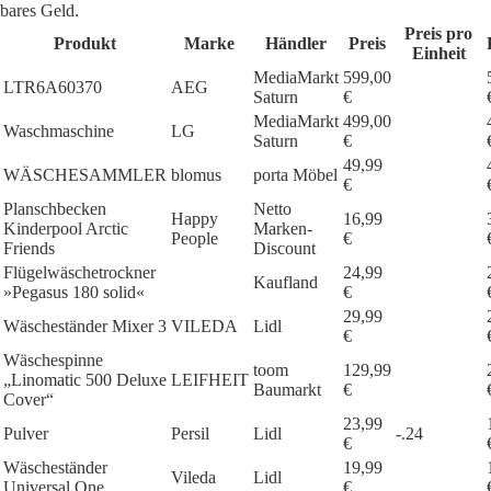
bares Geld.
Preis pro
Produkt
Marke
Händler
Preis
Einheit
MediaMarkt
599,00
LTR6A60370
AEG
Saturn
€
MediaMarkt
499,00
Waschmaschine
LG
Saturn
€
49,99
WÄSCHESAMMLER
blomus
porta Möbel
€
Planschbecken
Netto
Happy
16,99
Kinderpool Arctic
Marken-
People
€
Friends
Discount
Flügelwäschetrockner
24,99
Kaufland
»Pegasus 180 solid«
€
29,99
Wäscheständer Mixer 3
VILEDA
Lidl
€
Wäschespinne
toom
129,99
„Linomatic 500 Deluxe
LEIFHEIT
Baumarkt
€
Cover“
23,99
Pulver
Persil
Lidl
-.24
€
Wäscheständer
19,99
Vileda
Lidl
Universal One
€