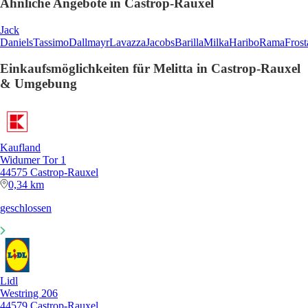
Ähnliche Angebote in Castrop-Rauxel
Jack
Daniels
Tassimo
Dallmayr
Lavazza
Jacobs
Barilla
Milka
Haribo
Rama
Frost
Einkaufsmöglichkeiten für Melitta in Castrop-Rauxel
& Umgebung
Kaufland
Widumer Tor 1
44575 Castrop-Rauxel
0,34 km
geschlossen
Lidl
Westring 206
44579 Castrop-Rauxel