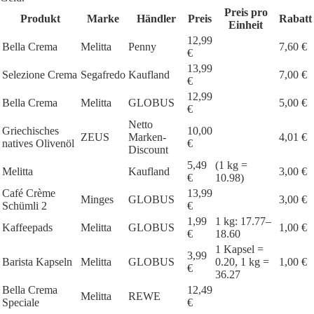
Preis pro
Produkt
Marke
Händler
Preis
Rabatt
Einheit
12,99
Bella Crema
Melitta
Penny
7,60 €
€
13,99
Selezione Crema
Segafredo
Kaufland
7,00 €
€
12,99
Bella Crema
Melitta
GLOBUS
5,00 €
€
Netto
Griechisches
10,00
ZEUS
Marken-
4,01 €
natives Olivenöl
€
Discount
5,49
(1 kg =
Melitta
Kaufland
3,00 €
€
10.98)
Café Crème
13,99
Minges
GLOBUS
3,00 €
Schümli 2
€
1,99
1 kg: 17.77–
Kaffeepads
Melitta
GLOBUS
1,00 €
€
18.60
1 Kapsel =
3,99
Barista Kapseln
Melitta
GLOBUS
0.20, 1 kg =
1,00 €
€
36.27
Bella Crema
12,49
Melitta
REWE
Speciale
€