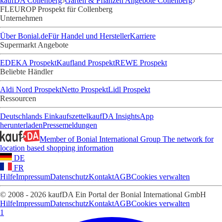
kaufDA Collenberg
Garten & Pflanzen Angebote Collenberg
FLEUROP Prospekt für Collenberg
Unternehmen
Über Bonial.de
Für Handel und Hersteller
Karriere
Supermarkt Angebote
EDEKA Prospekt
Kaufland Prospekt
REWE Prospekt
Beliebte Händler
Aldi Nord Prospekt
Netto Prospekt
Lidl Prospekt
Ressourcen
Deutschlands Einkaufszettel
kaufDA Insights
App
herunterladen
Pressemeldungen
Member of Bonial International Group
The network for
location based shopping information
DE
FR
Hilfe
Impressum
Datenschutz
Kontakt
AGB
Cookies verwalten
© 2008 - 2026 kaufDA Ein Portal der Bonial International GmbH
Hilfe
Impressum
Datenschutz
Kontakt
AGB
Cookies verwalten
1