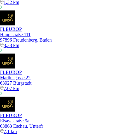
1,32 km
FLEUROP
Hauptstraße 111
97896 Freudenberg, Baden
3,33 km
FLEUROP
Martinsgasse 22
63927 Bürgstadt
7,07 km
FLEUROP
Elsavastraße 9a
63863 Eschau, Unterfr
7,1 km