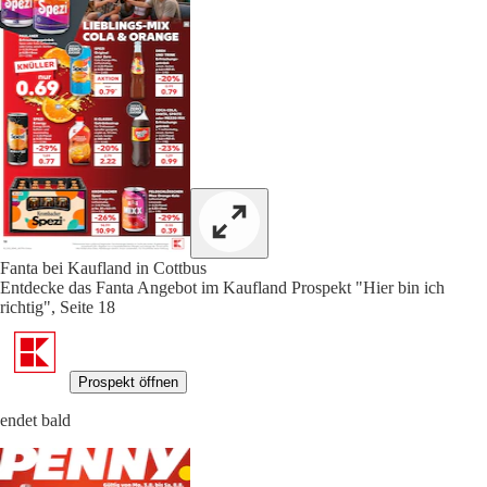
Fanta bei Kaufland in Cottbus
Entdecke das Fanta Angebot im Kaufland Prospekt "Hier bin ich
richtig", Seite 18
Prospekt öffnen
endet bald