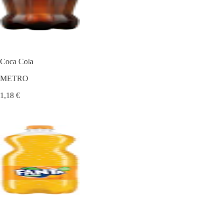
Coca Cola
METRO
1,18 €