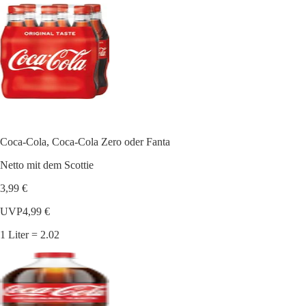
Coca-Cola, Coca-Cola Zero oder Fanta
Netto mit dem Scottie
3,99 €
UVP
4,99 €
1 Liter = 2.02