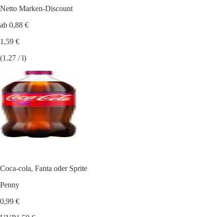
Netto Marken-Discount
ab 0,88 €
1,59 €
(1.27 / l)
Coca-cola, Fanta oder Sprite
Penny
0,99 €