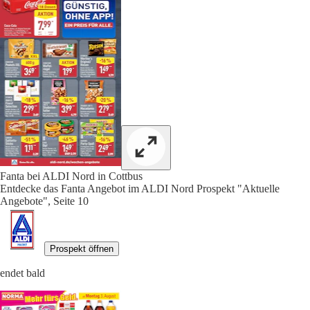
Fanta bei ALDI Nord in Cottbus
Entdecke das Fanta Angebot im ALDI Nord Prospekt "Aktuelle
Angebote", Seite 10
Prospekt öffnen
endet bald