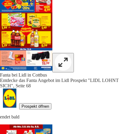
Fanta bei Lidl in Cottbus
Entdecke das Fanta Angebot im Lidl Prospekt "LIDL LOHNT
SICH", Seite 68
Prospekt öffnen
endet bald