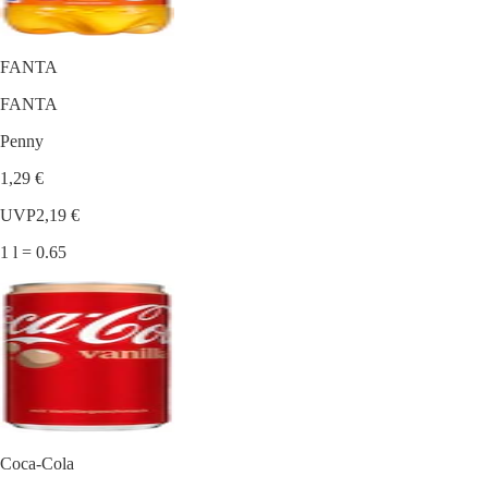
FANTA
FANTA
Penny
1,29 €
UVP
2,19 €
1 l = 0.65
Coca-Cola