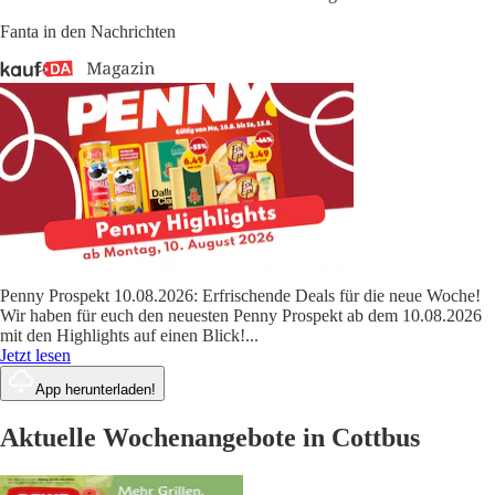
Fanta in den Nachrichten
Penny Prospekt 10.08.2026: Erfrischende Deals für die neue Woche!
Wir haben für euch den neuesten Penny Prospekt ab dem 10.08.2026
mit den Highlights auf einen Blick!
...
Jetzt lesen
App herunterladen!
Aktuelle Wochenangebote in Cottbus