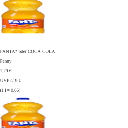
FANTA* oder COCA-COLA
Penny
1,29 €
UVP
2,19 €
(1 l = 0.65)