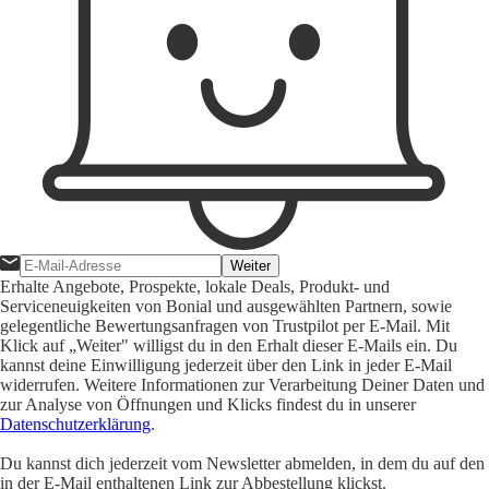
Weiter
Erhalte Angebote, Prospekte, lokale Deals, Produkt- und
Serviceneuigkeiten von Bonial und ausgewählten Partnern, sowie
gelegentliche Bewertungsanfragen von Trustpilot per E-Mail. Mit
Klick auf „Weiter" willigst du in den Erhalt dieser E-Mails ein. Du
kannst deine Einwilligung jederzeit über den Link in jeder E-Mail
widerrufen. Weitere Informationen zur Verarbeitung Deiner Daten und
zur Analyse von Öffnungen und Klicks findest du in unserer
Datenschutzerklärung
.
Du kannst dich jederzeit vom Newsletter abmelden, in dem du auf den
in der E-Mail enthaltenen Link zur Abbestellung klickst.