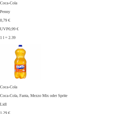
Coca-Cola
Penny
0,79 €
UVP
0,99 €
1 l = 2.39
Coca-Cola
Coca-Cola, Fanta, Mezzo Mix oder Sprite
Lidl
1,29 €