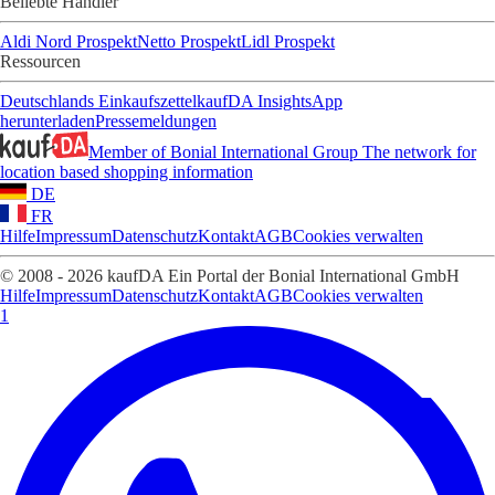
Beliebte Händler
Aldi Nord Prospekt
Netto Prospekt
Lidl Prospekt
Ressourcen
Deutschlands Einkaufszettel
kaufDA Insights
App
herunterladen
Pressemeldungen
Member of Bonial International Group
The network for
location based shopping information
DE
FR
Hilfe
Impressum
Datenschutz
Kontakt
AGB
Cookies verwalten
© 2008 - 2026 kaufDA Ein Portal der Bonial International GmbH
Hilfe
Impressum
Datenschutz
Kontakt
AGB
Cookies verwalten
1