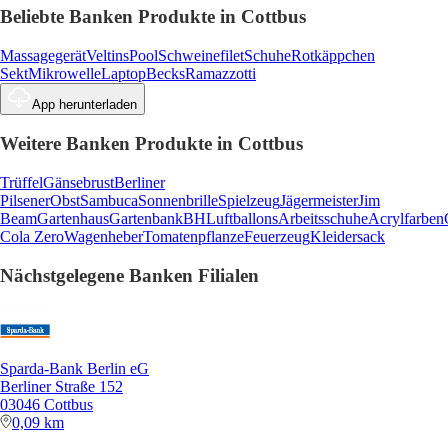
Beliebte Banken Produkte in Cottbus
Massagegerät
Veltins
Pool
Schweinefilet
Schuhe
Rotkäppchen
Sekt
Mikrowelle
Laptop
Becks
Ramazzotti
App herunterladen
Weitere Banken Produkte in Cottbus
Trüffel
Gänsebrust
Berliner
Pilsener
Obst
Sambuca
Sonnenbrille
Spielzeug
Jägermeister
Jim
Beam
Gartenhaus
Gartenbank
BH
Luftballons
Arbeitsschuhe
Acrylfarben
Cola Zero
Wagenheber
Tomatenpflanze
Feuerzeug
Kleidersack
Nächstgelegene Banken Filialen
Sparda-Bank Berlin eG
Berliner Straße 152
03046 Cottbus
0,09 km