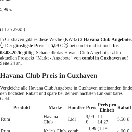
5,99 €
(1 l ab 29.95)
In Cuxhaven gibt es diese Woche (KW32)
3 Havana Club Angebote.
👆 Der
günstigste Preis
ist
5,99 €
🥇 bei combi und ist noch
bis
08.08.2026 gültig
. Schaue dir das Havana Club Angebot jetzt im
aktuellen Prospekt "Markt - Angebote" von
combi in Cuxhaven
auf
Seite 24 an.
Havana Club Preis in Cuxhaven
Vergleiche alle Havana Club Angebote in Cuxhaven miteinander, finde
den höchsten Rabatt und spare bei deinem nächsten Einkauf bares
Geld.
Preis pro
Produkt
Marke
Händler
Preis
Rabatt
Einheit
Havana
9,99
1 l =
Rum
Lidl
5,50 €
Club
€
14.27
11,99
(1 l =
Rum
Kyle's Club
combi
4,00 €