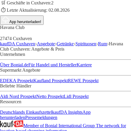
🛒 Geschäfte in Cuxhaven:
2
⏱️ Letzte Aktualisierung:
02.08.2026
App herunterladen!
Havana Club
27474 Cuxhaven
kaufDA Cuxhaven
Angebote
Getränke
Spirituosen
Rum
Havana
Club Cuxhaven: Angebote & Preis
Unternehmen
Über Bonial.de
Für Handel und Hersteller
Karriere
Supermarkt Angebote
EDEKA Prospekt
Kaufland Prospekt
REWE Prospekt
Beliebte Händler
Aldi Nord Prospekt
Netto Prospekt
Lidl Prospekt
Ressourcen
Deutschlands Einkaufszettel
kaufDA Insights
App
herunterladen
Pressemeldungen
Member of Bonial International Group
The network for
location based shopping information