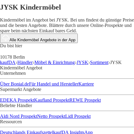
JYSK Kindermöbel
Kindermöbel im Angebot bei JYSK. Bei uns findest du günstige Preise
und die besten Angebote. Blättere durch unsere Online-Prospekte und
spare beim nächsten Einkauf bares Geld.
Alle Kindermöbel Angebote in der App
Du bist hier
10178 Berlin
kaufDA
Händler
Möbel & Einrichtung
JYSK
Sortiment
JYSK
Kindermöbel Angebot
Unternehmen
Über Bonial.de
Für Handel und Hersteller
Karriere
Supermarkt Angebote
EDEKA Prospekt
Kaufland Prospekt
REWE Prospekt
Beliebte Händler
Aldi Nord Prospekt
Netto Prospekt
Lidl Prospekt
Ressourcen
Deutschlands Einkaufszettel
kaufDA Insights
App