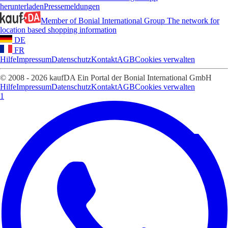
herunterladen
Pressemeldungen
Member of Bonial International Group
The network for
location based shopping information
DE
FR
Hilfe
Impressum
Datenschutz
Kontakt
AGB
Cookies verwalten
© 2008 - 2026 kaufDA Ein Portal der Bonial International GmbH
Hilfe
Impressum
Datenschutz
Kontakt
AGB
Cookies verwalten
1