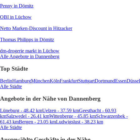
Penny
in Dömitz
OBI
in Lüchow
Netto Marken-Discount
in Hitzacker
Thomas Philipps
in Dömitz
dm-drogerie markt
in Lüchow
Alle Angebote in Dannenberg
Top Städte
Berlin
Hamburg
München
Köln
Frankfurt
Stuttgart
Dortmund
Essen
Düssel
Alle Städte
Angebote in der Nähe von Dannenberg
Lüneburg - 48.42 km
Uelzen - 37.59 km
Geesthacht - 60.93
km
Salzwedel - 26.41 km
Wittenberge - 45.85 km
Schwarzenbek -
61.43 km
Bergen - 23.05 km
Ludwigslust - 38.23 km
Alle Städte
Ausgewählte Geschäfte in der Nähe