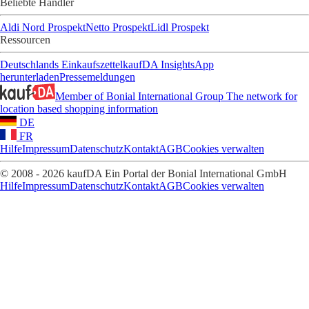
Beliebte Händler
Aldi Nord Prospekt
Netto Prospekt
Lidl Prospekt
Ressourcen
Deutschlands Einkaufszettel
kaufDA Insights
App
herunterladen
Pressemeldungen
Member of Bonial International Group
The network for
location based shopping information
DE
FR
Hilfe
Impressum
Datenschutz
Kontakt
AGB
Cookies verwalten
© 2008 - 2026 kaufDA Ein Portal der Bonial International GmbH
Hilfe
Impressum
Datenschutz
Kontakt
AGB
Cookies verwalten