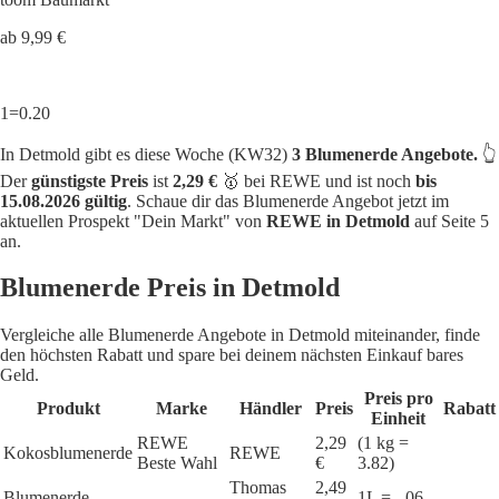
ab 9,99 €
1=0.20
In Detmold gibt es diese Woche (KW32)
3 Blumenerde Angebote.
👆
Der
günstigste Preis
ist
2,29 €
🥇 bei REWE und ist noch
bis
15.08.2026 gültig
. Schaue dir das Blumenerde Angebot jetzt im
aktuellen Prospekt "Dein Markt" von
REWE in Detmold
auf Seite 5
an.
Blumenerde Preis in Detmold
Vergleiche alle Blumenerde Angebote in Detmold miteinander, finde
den höchsten Rabatt und spare bei deinem nächsten Einkauf bares
Geld.
Preis pro
Produkt
Marke
Händler
Preis
Rabatt
Einheit
REWE
2,29
(1 kg =
Kokosblumenerde
REWE
Beste Wahl
€
3.82)
Thomas
2,49
Blumenerde
1L = -,06