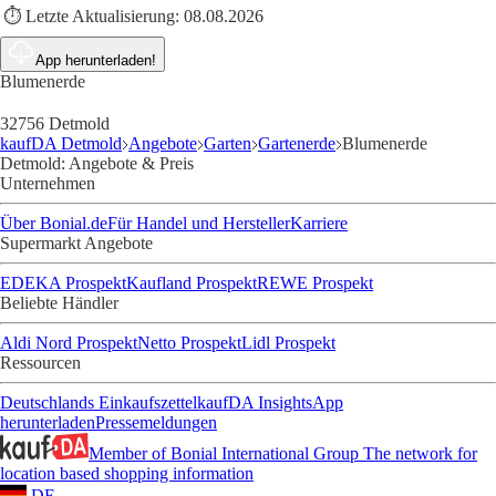
⏱️ Letzte Aktualisierung:
08.08.2026
App herunterladen!
Blumenerde
32756 Detmold
kaufDA Detmold
Angebote
Garten
Gartenerde
Blumenerde
Detmold: Angebote & Preis
Unternehmen
Über Bonial.de
Für Handel und Hersteller
Karriere
Supermarkt Angebote
EDEKA Prospekt
Kaufland Prospekt
REWE Prospekt
Beliebte Händler
Aldi Nord Prospekt
Netto Prospekt
Lidl Prospekt
Ressourcen
Deutschlands Einkaufszettel
kaufDA Insights
App
herunterladen
Pressemeldungen
Member of Bonial International Group
The network for
location based shopping information
DE