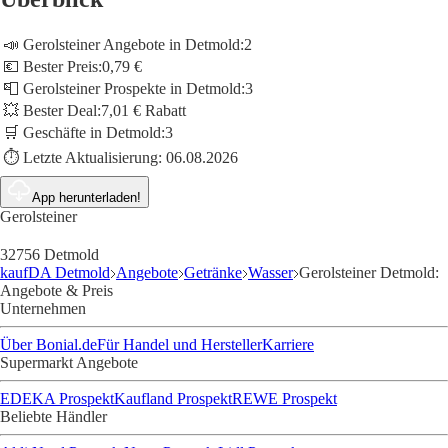
📣 Gerolsteiner Angebote in Detmold:
2
💶 Bester Preis:
0,79 €
📮 Gerolsteiner Prospekte in Detmold:
3
💥 Bester Deal:
7,01 € Rabatt
🛒 Geschäfte in Detmold:
3
⏱️ Letzte Aktualisierung:
06.08.2026
App herunterladen!
Gerolsteiner
32756 Detmold
kaufDA Detmold
Angebote
Getränke
Wasser
Gerolsteiner Detmold:
Angebote & Preis
Unternehmen
Über Bonial.de
Für Handel und Hersteller
Karriere
Supermarkt Angebote
EDEKA Prospekt
Kaufland Prospekt
REWE Prospekt
Beliebte Händler