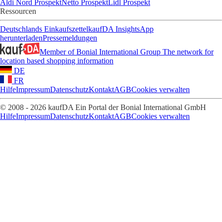
Aldi Nord Prospekt
Netto Prospekt
Lidl Prospekt
Ressourcen
Deutschlands Einkaufszettel
kaufDA Insights
App
herunterladen
Pressemeldungen
Member of Bonial International Group
The network for
location based shopping information
DE
FR
Hilfe
Impressum
Datenschutz
Kontakt
AGB
Cookies verwalten
© 2008 - 2026 kaufDA Ein Portal der Bonial International GmbH
Hilfe
Impressum
Datenschutz
Kontakt
AGB
Cookies verwalten