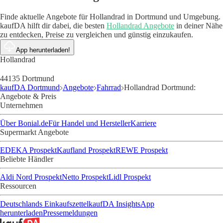
Finde aktuelle Angebote für Hollandrad in Dortmund und Umgebung.
kaufDA hilft dir dabei, die besten
Hollandrad Angebote
in deiner Nähe
zu entdecken, Preise zu vergleichen und günstig einzukaufen.
App herunterladen!
Hollandrad
44135 Dortmund
kaufDA Dortmund
Angebote
Fahrrad
Hollandrad Dortmund:
Angebote & Preis
Unternehmen
Über Bonial.de
Für Handel und Hersteller
Karriere
Supermarkt Angebote
EDEKA Prospekt
Kaufland Prospekt
REWE Prospekt
Beliebte Händler
Aldi Nord Prospekt
Netto Prospekt
Lidl Prospekt
Ressourcen
Deutschlands Einkaufszettel
kaufDA Insights
App
herunterladen
Pressemeldungen