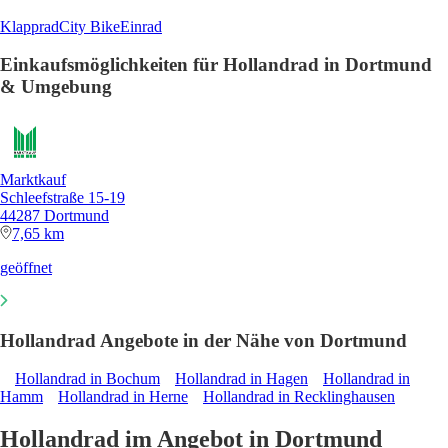
Klapprad
City Bike
Einrad
Einkaufsmöglichkeiten für Hollandrad in Dortmund
& Umgebung
Marktkauf
Schleefstraße 15-19
44287 Dortmund
7,65 km
geöffnet
Hollandrad Angebote in der Nähe von Dortmund
Hollandrad in Bochum
Hollandrad in Hagen
Hollandrad in
Hamm
Hollandrad in Herne
Hollandrad in Recklinghausen
Hollandrad im Angebot in Dortmund