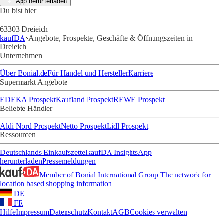
App herunterladen
Du bist hier
63303 Dreieich
kaufDA
Angebote, Prospekte, Geschäfte & Öffnungszeiten in
Dreieich
Unternehmen
Über Bonial.de
Für Handel und Hersteller
Karriere
Supermarkt Angebote
EDEKA Prospekt
Kaufland Prospekt
REWE Prospekt
Beliebte Händler
Aldi Nord Prospekt
Netto Prospekt
Lidl Prospekt
Ressourcen
Deutschlands Einkaufszettel
kaufDA Insights
App
herunterladen
Pressemeldungen
Member of Bonial International Group
The network for
location based shopping information
DE
FR
Hilfe
Impressum
Datenschutz
Kontakt
AGB
Cookies verwalten