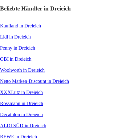
Beliebte Händler in Dreieich
Kaufland
in Dreieich
Lidl
in Dreieich
Penny
in Dreieich
OBI
in Dreieich
Woolworth
in Dreieich
Netto Marken-Discount
in Dreieich
XXXLutz
in Dreieich
Rossmann
in Dreieich
Decathlon
in Dreieich
ALDI SÜD
in Dreieich
REWE
in Dreieich