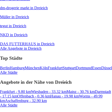
dm-drogerie markt
in Dreieich
Müller
in Dreieich
tegut
in Dreieich
NKD
in Dreieich
DAS FUTTERHAUS
in Dreieich
Alle Angebote in Dreieich
Top Städte
Berlin
Hamburg
München
Köln
Frankfurt
Stuttgart
Dortmund
Essen
Düssel
Alle Städte
Angebote in der Nähe von Dreieich
Frankfurt - 9.80 km
Wiesbaden - 33.32 km
Mainz - 30.76 km
Darmstadt
- 17.15 km
Offenbach - 0.36 km
Hanau - 19.98 km
Worms - 49.99
km
Aschaffenburg - 32.90 km
Alle Städte