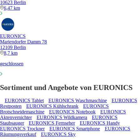
10623 Berlin
6,47 km
EURONICS
Mariendorfer Damm 78
12109 Berlin
8,7 km
geschlossen
Sortiment und Angebote von EURONICS
EURONICS Tablet
EURONICS Waschmaschine
EURONICS
Restposten
EURONICS Kühlschrank
EURONICS
Brotschneidemaschine
EURONICS Notebook
EURONICS
Aktenvernichter
EURONICS Wildkamera
EURONICS
Staubsauger
EURONICS Fernseher
EURONICS Handy
EURONICS Trockner
EURONICS Smartphone
EURONICS
Räumungsverkauf
EURONICS Sky