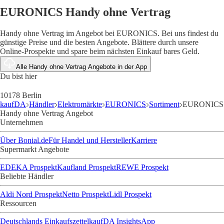
EURONICS Handy ohne Vertrag
Handy ohne Vertrag im Angebot bei EURONICS. Bei uns findest du
günstige Preise und die besten Angebote. Blättere durch unsere
Online-Prospekte und spare beim nächsten Einkauf bares Geld.
Alle Handy ohne Vertrag Angebote in der App
Du bist hier
10178 Berlin
kaufDA
Händler
Elektromärkte
EURONICS
Sortiment
EURONICS
Handy ohne Vertrag Angebot
Unternehmen
Über Bonial.de
Für Handel und Hersteller
Karriere
Supermarkt Angebote
EDEKA Prospekt
Kaufland Prospekt
REWE Prospekt
Beliebte Händler
Aldi Nord Prospekt
Netto Prospekt
Lidl Prospekt
Ressourcen
Deutschlands Einkaufszettel
kaufDA Insights
App