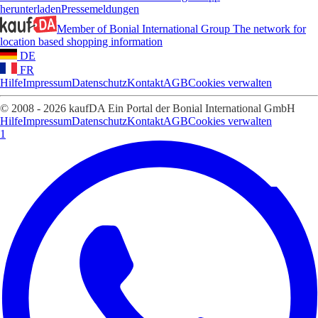
herunterladen
Pressemeldungen
Member of Bonial International Group
The network for
location based shopping information
DE
FR
Hilfe
Impressum
Datenschutz
Kontakt
AGB
Cookies verwalten
© 2008 - 2026 kaufDA Ein Portal der Bonial International GmbH
Hilfe
Impressum
Datenschutz
Kontakt
AGB
Cookies verwalten
1