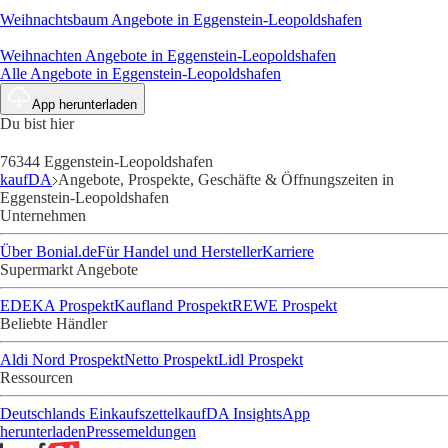
Weihnachtsbaum
Angebote in Eggenstein-Leopoldshafen
Weihnachten
Angebote in Eggenstein-Leopoldshafen
Alle Angebote in Eggenstein-Leopoldshafen
App herunterladen
Du bist hier
76344 Eggenstein-Leopoldshafen
kaufDA
Angebote, Prospekte, Geschäfte & Öffnungszeiten in
Eggenstein-Leopoldshafen
Unternehmen
Über Bonial.de
Für Handel und Hersteller
Karriere
Supermarkt Angebote
EDEKA Prospekt
Kaufland Prospekt
REWE Prospekt
Beliebte Händler
Aldi Nord Prospekt
Netto Prospekt
Lidl Prospekt
Ressourcen
Deutschlands Einkaufszettel
kaufDA Insights
App
herunterladen
Pressemeldungen