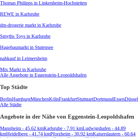
Thomas Philipps
in Linkenheim-Hochstetten
REWE
in Karlsruhe
dm-drogerie markt
in Karlsruhe
Smyths Toys
in Karlsruhe
Hagebaumarkt
in Stutensee
nahkauf
in Leimersheim
Mix Markt
in Karlsruhe
Alle Angebote in Eggenstein-Leopoldshafen
Top Städte
Berlin
Hamburg
München
Köln
Frankfurt
Stuttgart
Dortmund
Essen
Düssel
Alle Städte
Angebote in der Nähe von Eggenstein-Leopoldshafen
Mannheim - 45.62 km
Karlsruhe - 7.91 km
Ludwigshafen - 44.89
km
Heidelberg - 41.74 km
Pforzheim - 30.92 km
Kaiserslautern - 60.64