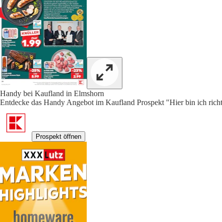
Handy bei Kaufland in Elmshorn
Entdecke das Handy Angebot im Kaufland Prospekt "Hier bin ich richti
Prospekt öffnen