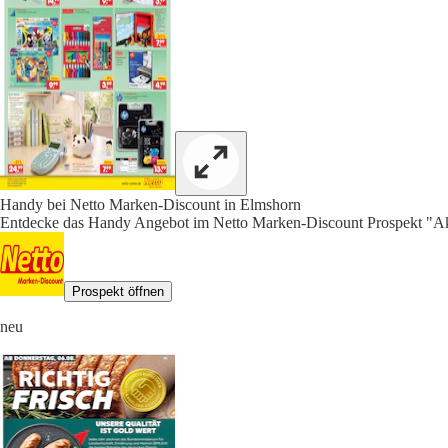
Handy bei Netto Marken-Discount in Elmshorn
Entdecke das Handy Angebot im Netto Marken-Discount Prospekt "Akt
Prospekt öffnen
neu