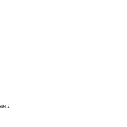
ite 2