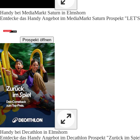
Handy bei MediaMarkt Saturn in Elmshorn
Entdecke das Handy Angebot im MediaMarkt Saturn Prospekt "L
Prospekt öffnen
Handy bei Decathlon in Elmshorn
Entdecke das Handy Angebot im Decathlon Prospekt "Zurück im Spiel"