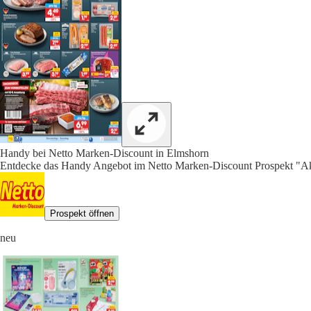
Handy bei Netto Marken-Discount in Elmshorn
Entdecke das Handy Angebot im Netto Marken-Discount Prospekt "Akt
Prospekt öffnen
neu