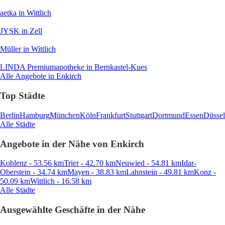
aetka
in Wittlich
JYSK
in Zell
Müller
in Wittlich
LINDA Premiumapotheke
in Bernkastel-Kues
Alle Angebote in Enkirch
Top Städte
Berlin
Hamburg
München
Köln
Frankfurt
Stuttgart
Dortmund
Essen
Düssel
Alle Städte
Angebote in der Nähe von Enkirch
Koblenz - 53.56 km
Trier - 42.70 km
Neuwied - 54.81 km
Idar-
Oberstein - 34.74 km
Mayen - 38.83 km
Lahnstein - 49.81 km
Konz -
50.09 km
Wittlich - 16.58 km
Alle Städte
Ausgewählte Geschäfte in der Nähe