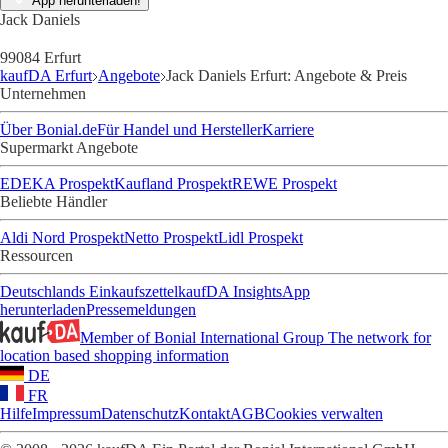
App herunterladen!
Jack Daniels
99084 Erfurt
kaufDA Erfurt
Angebote
Jack Daniels Erfurt: Angebote & Preis
Unternehmen
Über Bonial.de
Für Handel und Hersteller
Karriere
Supermarkt Angebote
EDEKA Prospekt
Kaufland Prospekt
REWE Prospekt
Beliebte Händler
Aldi Nord Prospekt
Netto Prospekt
Lidl Prospekt
Ressourcen
Deutschlands Einkaufszettel
kaufDA Insights
App
herunterladen
Pressemeldungen
Member of Bonial International Group
The network for
location based shopping information
DE
FR
Hilfe
Impressum
Datenschutz
Kontakt
AGB
Cookies verwalten