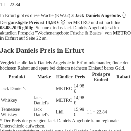
1 l = 22.84
In Erfurt gibt es diese Woche (KW32)
3 Jack Daniels Angebote.
👆
Der
günstigste Preis
ist
14,98 €
🥇 bei METRO und ist noch
bis
08.08.2026 gültig
. Schaue dir das Jack Daniels Angebot jetzt im
aktuellen Prospekt "Wochenangebote Frische & Basics" von
METRO
in Erfurt
auf Seite 22 an.
Jack Daniels Preis in Erfurt
Vergleiche alle Jack Daniels Angebote in Erfurt miteinander, finde den
höchsten Rabatt und spare bei deinem nächsten Einkauf bares Geld.
Preis pro
Produkt
Marke
Händler
Preis
Rabatt
Einheit
14,98
Jack Daniel’s
METRO
€
Jack
14,98
Whiskey
METRO
Daniel's
€
Tennessee
Jack
15,99
Lidl
1 l = 22.84
Whiskey
Daniel's
€
* Der Preis der gezeigten Jack Daniels Angebote kann regionale
Unterschiede aufweisen.