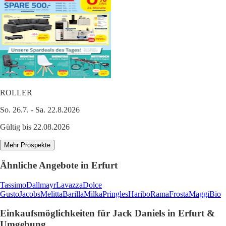
ROLLER
So. 26.7. - Sa. 22.8.2026
Gültig bis 22.08.2026
Mehr Prospekte
Ähnliche Angebote in Erfurt
Tassimo
Dallmayr
Lavazza
Dolce
Gusto
Jacobs
Melitta
Barilla
Milka
Pringles
Haribo
Rama
Frosta
Maggi
Bio
Einkaufsmöglichkeiten für Jack Daniels in Erfurt &
Umgebung