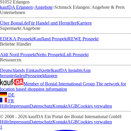
91052 Erlangen
kaufDA Erlangen
Angebote
Schmuck Erlangen: Angebote & Preis
Unternehmen
Über Bonial.de
Für Handel und Hersteller
Karriere
Supermarkt Angebote
EDEKA Prospekt
Kaufland Prospekt
REWE Prospekt
Beliebte Händler
Aldi Nord Prospekt
Netto Prospekt
Lidl Prospekt
Ressourcen
Deutschlands Einkaufszettel
kaufDA Insights
App
herunterladen
Pressemeldungen
Member of Bonial International Group
The network for
location based shopping information
DE
FR
Hilfe
Impressum
Datenschutz
Kontakt
AGB
Cookies verwalten
© 2008 - 2026 kaufDA Ein Portal der Bonial International GmbH
Hilfe
Impressum
Datenschutz
Kontakt
AGB
Cookies verwalten
1