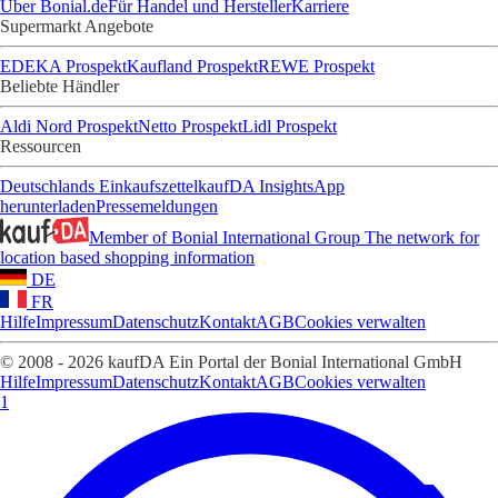
Über Bonial.de
Für Handel und Hersteller
Karriere
Supermarkt Angebote
EDEKA Prospekt
Kaufland Prospekt
REWE Prospekt
Beliebte Händler
Aldi Nord Prospekt
Netto Prospekt
Lidl Prospekt
Ressourcen
Deutschlands Einkaufszettel
kaufDA Insights
App
herunterladen
Pressemeldungen
Member of Bonial International Group
The network for
location based shopping information
DE
FR
Hilfe
Impressum
Datenschutz
Kontakt
AGB
Cookies verwalten
© 2008 - 2026 kaufDA Ein Portal der Bonial International GmbH
Hilfe
Impressum
Datenschutz
Kontakt
AGB
Cookies verwalten
1