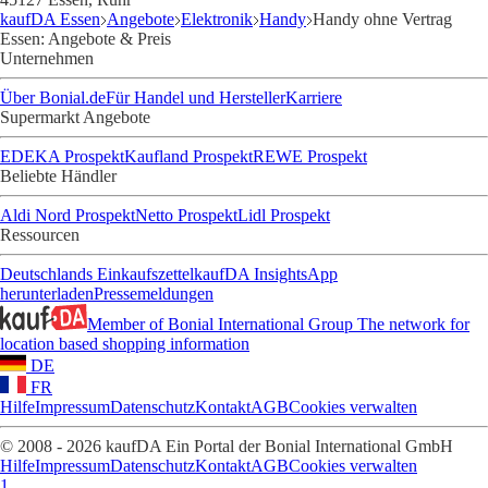
kaufDA Essen
Angebote
Elektronik
Handy
Handy ohne Vertrag
Essen: Angebote & Preis
Unternehmen
Über Bonial.de
Für Handel und Hersteller
Karriere
Supermarkt Angebote
EDEKA Prospekt
Kaufland Prospekt
REWE Prospekt
Beliebte Händler
Aldi Nord Prospekt
Netto Prospekt
Lidl Prospekt
Ressourcen
Deutschlands Einkaufszettel
kaufDA Insights
App
herunterladen
Pressemeldungen
Member of Bonial International Group
The network for
location based shopping information
DE
FR
Hilfe
Impressum
Datenschutz
Kontakt
AGB
Cookies verwalten
© 2008 - 2026 kaufDA Ein Portal der Bonial International GmbH
Hilfe
Impressum
Datenschutz
Kontakt
AGB
Cookies verwalten
1