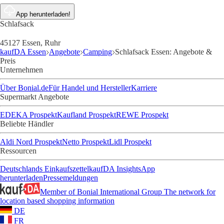
App herunterladen!
Schlafsack
45127 Essen, Ruhr
kaufDA Essen
Angebote
Camping
Schlafsack Essen: Angebote &
Preis
Unternehmen
Über Bonial.de
Für Handel und Hersteller
Karriere
Supermarkt Angebote
EDEKA Prospekt
Kaufland Prospekt
REWE Prospekt
Beliebte Händler
Aldi Nord Prospekt
Netto Prospekt
Lidl Prospekt
Ressourcen
Deutschlands Einkaufszettel
kaufDA Insights
App
herunterladen
Pressemeldungen
Member of Bonial International Group
The network for
location based shopping information
DE
FR