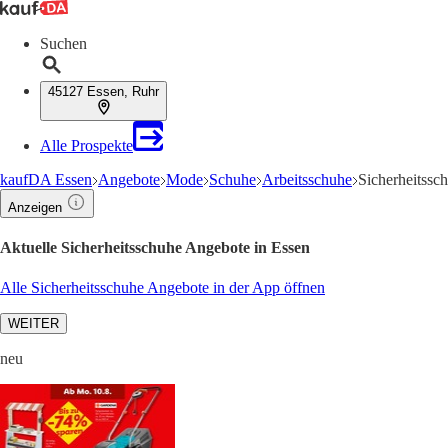
Suchen
45127 Essen, Ruhr
Alle Prospekte
kaufDA Essen
Angebote
Mode
Schuhe
Arbeitsschuhe
Sicherheitssc
Anzeigen
Aktuelle Sicherheitsschuhe Angebote in Essen
Alle Sicherheitsschuhe Angebote in der App öffnen
WEITER
neu