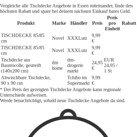
Vergleiche alle Tischdecke Angebote in Essen miteinander, finde den
höchsten Rabatt und spare bei deinem nächsten Einkauf bares Geld.
Preis
Produkt
Marke
Händler
Preis
pro
Rabatt
Einheit
TISCHDECKE 85/85
9,99
Novel
XXXLutz
cm
€
TISCHDECKE 85/85
9,99
Novel
XXXLutz
cm
€
Tischdecke aus
dm-
EUR
dm
24,95
Baumwolle, gestreift
drogerie
24,95 /
home
€
(140x200 cm)
markt
1 St
Abwischbare Tischdecke,
Tchibo im
9,99
90 x 90 cm
Supermarkt
€
* Der Preis der gezeigten Tischdecke Angebote kann regionale
Unterschiede aufweisen.
Werde benachrichtigt, sobald neue Tischdecke Angebote da sind.
1