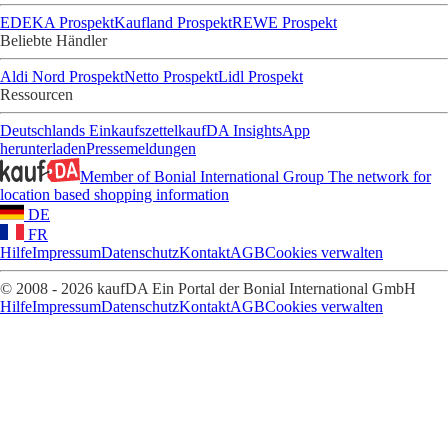
EDEKA Prospekt
Kaufland Prospekt
REWE Prospekt
Beliebte Händler
Aldi Nord Prospekt
Netto Prospekt
Lidl Prospekt
Ressourcen
Deutschlands Einkaufszettel
kaufDA Insights
App
herunterladen
Pressemeldungen
Member of Bonial International Group
The network for
location based shopping information
DE
FR
Hilfe
Impressum
Datenschutz
Kontakt
AGB
Cookies verwalten
© 2008 - 2026 kaufDA Ein Portal der Bonial International GmbH
Hilfe
Impressum
Datenschutz
Kontakt
AGB
Cookies verwalten