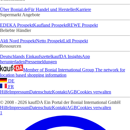
Über Bonial.de
Für Handel und Hersteller
Karriere
Supermarkt Angebote
EDEKA Prospekt
Kaufland Prospekt
REWE Prospekt
Beliebte Händler
Aldi Nord Prospekt
Netto Prospekt
Lidl Prospekt
Ressourcen
Deutschlands Einkaufszettel
kaufDA Insights
App
herunterladen
Pressemeldungen
Member of Bonial International Group
The network for
location based shopping information
DE
FR
Hilfe
Impressum
Datenschutz
Kontakt
AGB
Cookies verwalten
© 2008 - 2026 kaufDA Ein Portal der Bonial International GmbH
Hilfe
Impressum
Datenschutz
Kontakt
AGB
Cookies verwalten
1