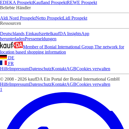
EDEKA Prospekt
Kaufland Prospekt
REWE Prospekt
Beliebte Händler
Aldi Nord Prospekt
Netto Prospekt
Lidl Prospekt
Ressourcen
Deutschlands Einkaufszettel
kaufDA Insights
App
herunterladen
Pressemeldungen
Member of Bonial International Group
The network for
location based shopping information
DE
FR
Hilfe
Impressum
Datenschutz
Kontakt
AGB
Cookies verwalten
© 2008 - 2026 kaufDA Ein Portal der Bonial International GmbH
Hilfe
Impressum
Datenschutz
Kontakt
AGB
Cookies verwalten
1