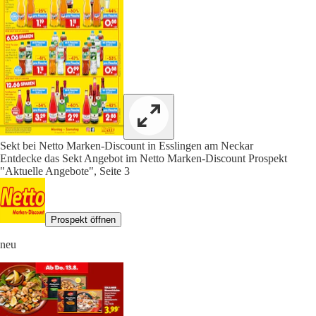
Sekt bei Netto Marken-Discount in Esslingen am Neckar
Entdecke das Sekt Angebot im Netto Marken-Discount Prospekt
"Aktuelle Angebote", Seite 3
Prospekt öffnen
neu