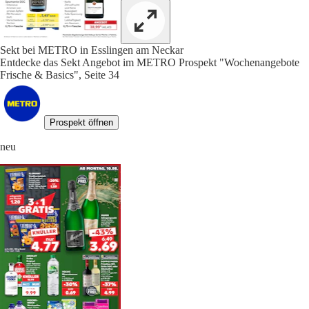
Sekt bei METRO in Esslingen am Neckar
Entdecke das Sekt Angebot im METRO Prospekt "Wochenangebote
Frische & Basics", Seite 34
Prospekt öffnen
neu