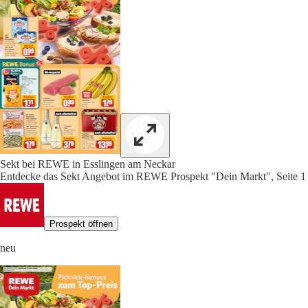
Sekt bei REWE in Esslingen am Neckar
Entdecke das Sekt Angebot im REWE Prospekt "Dein Markt", Seite 1
Prospekt öffnen
neu