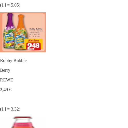
(1 l = 5.05)
Robby Bubble
Berry
REWE
2,49 €
(1 l = 3.32)