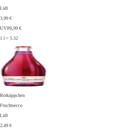
Lidl
3,99 €
UVP
6,99 €
1 l = 5.32
Rotkäppchen
Fruchtsecco
Lidl
2,49 €