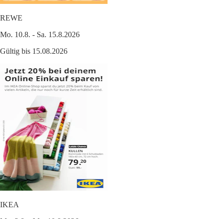
REWE
Mo. 10.8. - Sa. 15.8.2026
Gültig bis 15.08.2026
IKEA