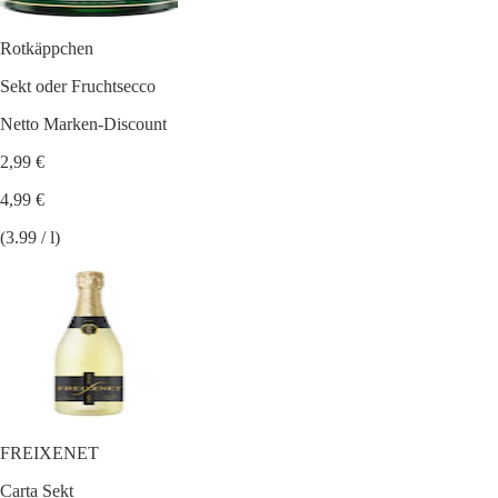
Rotkäppchen
Sekt oder Fruchtsecco
Netto Marken-Discount
2,99 €
4,99 €
(3.99 / l)
FREIXENET
Carta Sekt