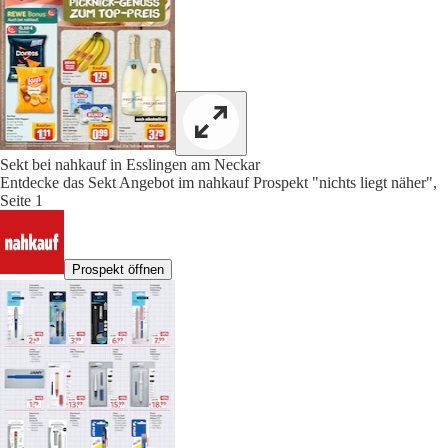
Sekt bei nahkauf in Esslingen am Neckar
Entdecke das Sekt Angebot im nahkauf Prospekt "nichts liegt näher",
Seite 1
Prospekt öffnen