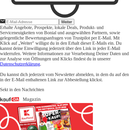
Weiter
Erhalte Angebote, Prospekte, lokale Deals, Produkt- und
Serviceneuigkeiten von Bonial und ausgewählten Partnern, sowie
gelegentliche Bewertungsanfragen von Trustpilot per E-Mail. Mit
Klick auf „Weiter" willigst du in den Erhalt dieser E-Mails ein. Du
kannst deine Einwilligung jederzeit über den Link in jeder E-Mail
widerrufen. Weitere Informationen zur Verarbeitung Deiner Daten und
zur Analyse von Öffnungen und Klicks findest du in unserer
Datenschutzerklärung
.
Du kannst dich jederzeit vom Newsletter abmelden, in dem du auf den
in der E-Mail enthaltenen Link zur Abbestellung klickst.
Sekt in den Nachrichten