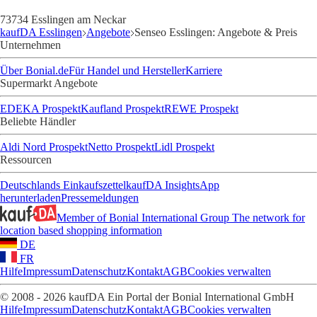
73734 Esslingen am Neckar
kaufDA Esslingen
Angebote
Senseo Esslingen: Angebote & Preis
Unternehmen
Über Bonial.de
Für Handel und Hersteller
Karriere
Supermarkt Angebote
EDEKA Prospekt
Kaufland Prospekt
REWE Prospekt
Beliebte Händler
Aldi Nord Prospekt
Netto Prospekt
Lidl Prospekt
Ressourcen
Deutschlands Einkaufszettel
kaufDA Insights
App
herunterladen
Pressemeldungen
Member of Bonial International Group
The network for
location based shopping information
DE
FR
Hilfe
Impressum
Datenschutz
Kontakt
AGB
Cookies verwalten
© 2008 - 2026 kaufDA Ein Portal der Bonial International GmbH
Hilfe
Impressum
Datenschutz
Kontakt
AGB
Cookies verwalten