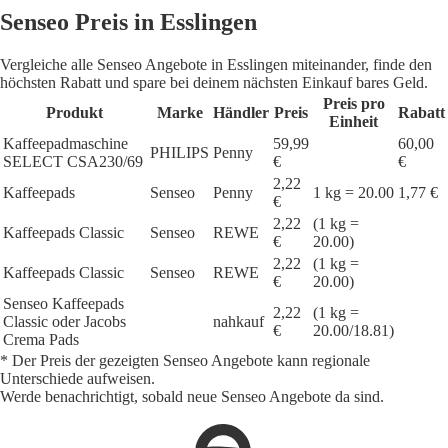
Senseo Preis in Esslingen
Vergleiche alle Senseo Angebote in Esslingen miteinander, finde den
höchsten Rabatt und spare bei deinem nächsten Einkauf bares Geld.
Preis pro
Produkt
Marke
Händler
Preis
Rabatt
Einheit
Kaffeepadmaschine
59,99
60,00
PHILIPS
Penny
SELECT CSA230/69
€
€
2,22
Kaffeepads
Senseo
Penny
1 kg = 20.00
1,77 €
€
2,22
(1 kg =
Kaffeepads Classic
Senseo
REWE
€
20.00)
2,22
(1 kg =
Kaffeepads Classic
Senseo
REWE
€
20.00)
Senseo Kaffeepads
2,22
(1 kg =
Classic oder Jacobs
nahkauf
€
20.00/18.81)
Crema Pads
* Der Preis der gezeigten Senseo Angebote kann regionale
Unterschiede aufweisen.
Werde benachrichtigt, sobald neue Senseo Angebote da sind.
1